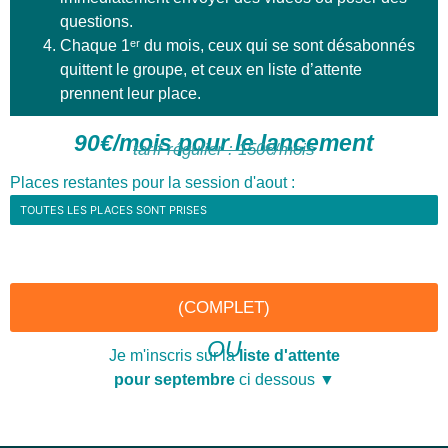
questions.
Chaque 1ᵉʳ du mois, ceux qui se sont désabonnés
quittent le groupe, et ceux en liste d’attente
prennent leur place.
90€/mois pour le lancement
tarif régulier : 150€/mois
Places restantes pour la session d'aout :
TOUTES LES PLACES SONT PRISES
(COMPLET)
OU
Je m'inscris sur la
liste d'attente
pour septembre
ci dessous ▼