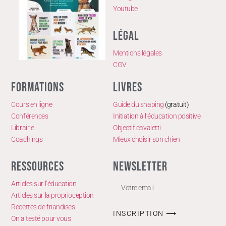
Youtube
LÉGAL
Mentions légales
CGV
FORMATIONS
LIVRES
Cours en ligne
Guide du shaping
(gratuit)
Conférences
Initiation à l’éducation positive
Librairie
Objectif cavaletti
Coachings
Mieux choisir son chien
RESSOURCES
NEWSLETTER
Articles sur l’éducation
Articles sur la proprioception
Recettes de friandises
INSCRIPTION ⟶
On a testé pour vous